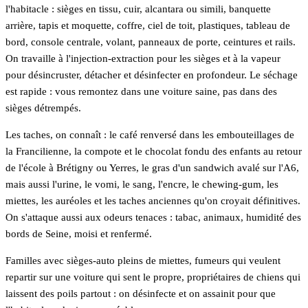
l'habitacle : sièges en tissu, cuir, alcantara ou simili, banquette
arrière, tapis et moquette, coffre, ciel de toit, plastiques, tableau de
bord, console centrale, volant, panneaux de porte, ceintures et rails.
On travaille à l'injection-extraction pour les sièges et à la vapeur
pour désincruster, détacher et désinfecter en profondeur. Le séchage
est rapide : vous remontez dans une voiture saine, pas dans des
sièges détrempés.
Les taches, on connaît : le café renversé dans les embouteillages de
la Francilienne, la compote et le chocolat fondu des enfants au retour
de l'école à Brétigny ou Yerres, le gras d'un sandwich avalé sur l'A6,
mais aussi l'urine, le vomi, le sang, l'encre, le chewing-gum, les
miettes, les auréoles et les taches anciennes qu'on croyait définitives.
On s'attaque aussi aux odeurs tenaces : tabac, animaux, humidité des
bords de Seine, moisi et renfermé.
Familles avec sièges-auto pleins de miettes, fumeurs qui veulent
repartir sur une voiture qui sent le propre, propriétaires de chiens qui
laissent des poils partout : on désinfecte et on assainit pour que