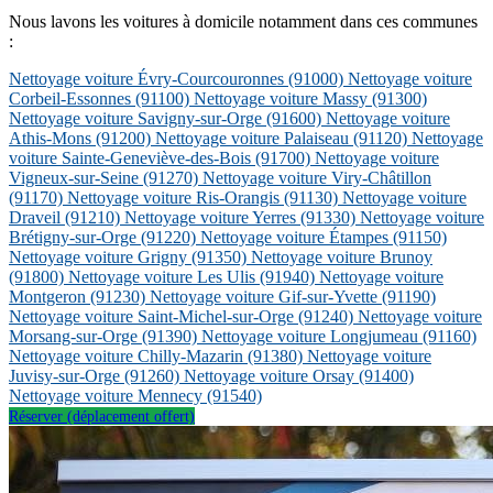
Nous lavons les voitures à domicile notamment dans ces communes
:
Nettoyage voiture Évry-Courcouronnes
(91000)
Nettoyage voiture
Corbeil-Essonnes
(91100)
Nettoyage voiture Massy
(91300)
Nettoyage voiture Savigny-sur-Orge
(91600)
Nettoyage voiture
Athis-Mons
(91200)
Nettoyage voiture Palaiseau
(91120)
Nettoyage
voiture Sainte-Geneviève-des-Bois
(91700)
Nettoyage voiture
Vigneux-sur-Seine
(91270)
Nettoyage voiture Viry-Châtillon
(91170)
Nettoyage voiture Ris-Orangis
(91130)
Nettoyage voiture
Draveil
(91210)
Nettoyage voiture Yerres
(91330)
Nettoyage voiture
Brétigny-sur-Orge
(91220)
Nettoyage voiture Étampes
(91150)
Nettoyage voiture Grigny
(91350)
Nettoyage voiture Brunoy
(91800)
Nettoyage voiture Les Ulis
(91940)
Nettoyage voiture
Montgeron
(91230)
Nettoyage voiture Gif-sur-Yvette
(91190)
Nettoyage voiture Saint-Michel-sur-Orge
(91240)
Nettoyage voiture
Morsang-sur-Orge
(91390)
Nettoyage voiture Longjumeau
(91160)
Nettoyage voiture Chilly-Mazarin
(91380)
Nettoyage voiture
Juvisy-sur-Orge
(91260)
Nettoyage voiture Orsay
(91400)
Nettoyage voiture Mennecy
(91540)
Réserver (déplacement offert)