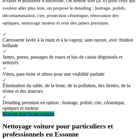
écrasés et poussière d'autoroute. On nettoie tout ça. Et pour ceux qui
veulent aller plus loin, on propose le detailing : lustrage, polish,
décontamination, cire, protection céramique, rénovation des
optiques, nettoyage moteur et soin des jantes premium.
✓
Carrosserie lavée à la main et à la vapeur, sans rayure, avec finition
brillante
✓
Jantes, pneus, passages de roues et bas de caisse dégraissés et
nettoyés
✓
Vitres, pare-brise et rétros pour une visibilité parfaite
✓
Élimination du sable, de la boue, de la pollution, des fientes, de la
résine et des insectes
✓
Detailing premium en option : lustrage, polish, cire, céramique,
optiques et moteur
Réserver mon lavage complet
Nettoyage voiture pour particuliers et
professionnels en Essonne