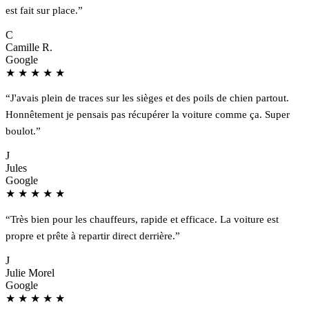
est fait sur place.”
C
Camille R.
Google
★
★
★
★
★
“J'avais plein de traces sur les sièges et des poils de chien partout.
Honnêtement je pensais pas récupérer la voiture comme ça. Super
boulot.”
J
Jules
Google
★
★
★
★
★
“Très bien pour les chauffeurs, rapide et efficace. La voiture est
propre et prête à repartir direct derrière.”
J
Julie Morel
Google
★
★
★
★
★