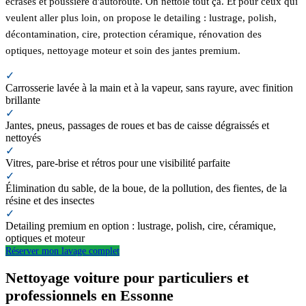
écrasés et poussière d'autoroute. On nettoie tout ça. Et pour ceux qui
veulent aller plus loin, on propose le detailing : lustrage, polish,
décontamination, cire, protection céramique, rénovation des
optiques, nettoyage moteur et soin des jantes premium.
✓
Carrosserie lavée à la main et à la vapeur, sans rayure, avec finition
brillante
✓
Jantes, pneus, passages de roues et bas de caisse dégraissés et
nettoyés
✓
Vitres, pare-brise et rétros pour une visibilité parfaite
✓
Élimination du sable, de la boue, de la pollution, des fientes, de la
résine et des insectes
✓
Detailing premium en option : lustrage, polish, cire, céramique,
optiques et moteur
Réserver mon lavage complet
Nettoyage voiture pour particuliers et
professionnels en Essonne