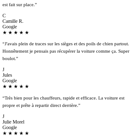
est fait sur place.”
C
Camille R.
Google
★
★
★
★
★
“J'avais plein de traces sur les sièges et des poils de chien partout.
Honnêtement je pensais pas récupérer la voiture comme ça. Super
boulot.”
J
Jules
Google
★
★
★
★
★
“Très bien pour les chauffeurs, rapide et efficace. La voiture est
propre et prête à repartir direct derrière.”
J
Julie Morel
Google
★
★
★
★
★