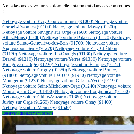
Nous lavons les voitures à domicile notamment dans ces communes
:
Nettoyage voiture Évry-Courcouronnes
(91000)
Nettoyage voiture
Corbeil-Essonnes
(91100)
Nettoyage voiture Massy
(91300)
Nettoyage voiture Savigny-sur-Orge
(91600)
Nettoyage voiture
Athis-Mons
(91200)
Nettoyage voiture Palaiseau
(91120)
Nettoyage
voiture Sainte-Geneviève-des-Bois
(91700)
Nettoyage voiture
Vigneux-sur-Seine
(91270)
Nettoyage voiture Viry-Châtillon
(91170)
Nettoyage voiture Ris-Orangis
(91130)
Nettoyage voiture
Draveil
(91210)
Nettoyage voiture Yerres
(91330)
Nettoyage voiture
Brétigny-sur-Orge
(91220)
Nettoyage voiture Étampes
(91150)
Nettoyage voiture Grigny
(91350)
Nettoyage voiture Brunoy
(91800)
Nettoyage voiture Les Ulis
(91940)
Nettoyage voiture
Montgeron
(91230)
Nettoyage voiture Gif-sur-Yvette
(91190)
Nettoyage voiture Saint-Michel-sur-Orge
(91240)
Nettoyage voiture
Morsang-sur-Orge
(91390)
Nettoyage voiture Longjumeau
(91160)
Nettoyage voiture Chilly-Mazarin
(91380)
Nettoyage voiture
Juvisy-sur-Orge
(91260)
Nettoyage voiture Orsay
(91400)
Nettoyage voiture Mennecy
(91540)
Réserver (déplacement offert)