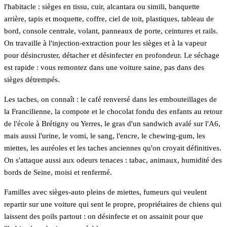
l'habitacle : sièges en tissu, cuir, alcantara ou simili, banquette
arrière, tapis et moquette, coffre, ciel de toit, plastiques, tableau de
bord, console centrale, volant, panneaux de porte, ceintures et rails.
On travaille à l'injection-extraction pour les sièges et à la vapeur
pour désincruster, détacher et désinfecter en profondeur. Le séchage
est rapide : vous remontez dans une voiture saine, pas dans des
sièges détrempés.
Les taches, on connaît : le café renversé dans les embouteillages de
la Francilienne, la compote et le chocolat fondu des enfants au retour
de l'école à Brétigny ou Yerres, le gras d'un sandwich avalé sur l'A6,
mais aussi l'urine, le vomi, le sang, l'encre, le chewing-gum, les
miettes, les auréoles et les taches anciennes qu'on croyait définitives.
On s'attaque aussi aux odeurs tenaces : tabac, animaux, humidité des
bords de Seine, moisi et renfermé.
Familles avec sièges-auto pleins de miettes, fumeurs qui veulent
repartir sur une voiture qui sent le propre, propriétaires de chiens qui
laissent des poils partout : on désinfecte et on assainit pour que