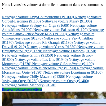
Nous lavons les voitures à domicile notamment dans ces communes
:
Nettoyage voiture Évry-Courcouronnes
(91000)
Nettoyage voiture
Corbeil-Essonnes
(91100)
Nettoyage voiture Massy
(91300)
Nettoyage voiture Savigny-sur-Orge
(91600)
Nettoyage voiture
Athis-Mons
(91200)
Nettoyage voiture Palaiseau
(91120)
Nettoyage
voiture Sainte-Geneviève-des-Bois
(91700)
Nettoyage voiture
Vigneux-sur-Seine
(91270)
Nettoyage voiture Viry-Châtillon
(91170)
Nettoyage voiture Ris-Orangis
(91130)
Nettoyage voiture
Draveil
(91210)
Nettoyage voiture Yerres
(91330)
Nettoyage voiture
Brétigny-sur-Orge
(91220)
Nettoyage voiture Étampes
(91150)
Nettoyage voiture Grigny
(91350)
Nettoyage voiture Brunoy
(91800)
Nettoyage voiture Les Ulis
(91940)
Nettoyage voiture
Montgeron
(91230)
Nettoyage voiture Gif-sur-Yvette
(91190)
Nettoyage voiture Saint-Michel-sur-Orge
(91240)
Nettoyage voiture
Morsang-sur-Orge
(91390)
Nettoyage voiture Longjumeau
(91160)
Nettoyage voiture Chilly-Mazarin
(91380)
Nettoyage voiture
Juvisy-sur-Orge
(91260)
Nettoyage voiture Orsay
(91400)
Nettoyage voiture Mennecy
(91540)
Réserver (déplacement offert)