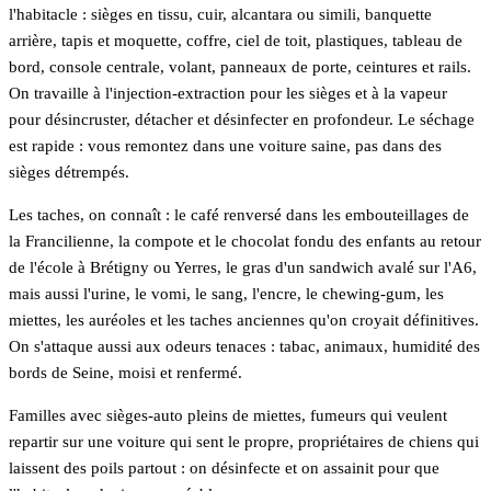
l'habitacle : sièges en tissu, cuir, alcantara ou simili, banquette
arrière, tapis et moquette, coffre, ciel de toit, plastiques, tableau de
bord, console centrale, volant, panneaux de porte, ceintures et rails.
On travaille à l'injection-extraction pour les sièges et à la vapeur
pour désincruster, détacher et désinfecter en profondeur. Le séchage
est rapide : vous remontez dans une voiture saine, pas dans des
sièges détrempés.
Les taches, on connaît : le café renversé dans les embouteillages de
la Francilienne, la compote et le chocolat fondu des enfants au retour
de l'école à Brétigny ou Yerres, le gras d'un sandwich avalé sur l'A6,
mais aussi l'urine, le vomi, le sang, l'encre, le chewing-gum, les
miettes, les auréoles et les taches anciennes qu'on croyait définitives.
On s'attaque aussi aux odeurs tenaces : tabac, animaux, humidité des
bords de Seine, moisi et renfermé.
Familles avec sièges-auto pleins de miettes, fumeurs qui veulent
repartir sur une voiture qui sent le propre, propriétaires de chiens qui
laissent des poils partout : on désinfecte et on assainit pour que