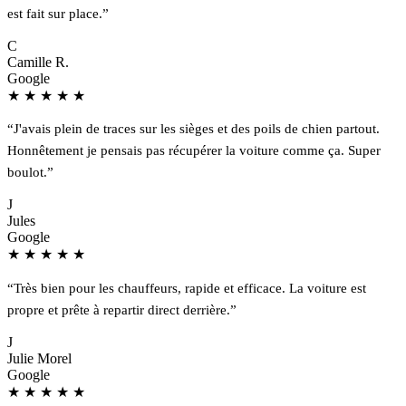
est fait sur place.”
C
Camille R.
Google
★
★
★
★
★
“J'avais plein de traces sur les sièges et des poils de chien partout.
Honnêtement je pensais pas récupérer la voiture comme ça. Super
boulot.”
J
Jules
Google
★
★
★
★
★
“Très bien pour les chauffeurs, rapide et efficace. La voiture est
propre et prête à repartir direct derrière.”
J
Julie Morel
Google
★
★
★
★
★