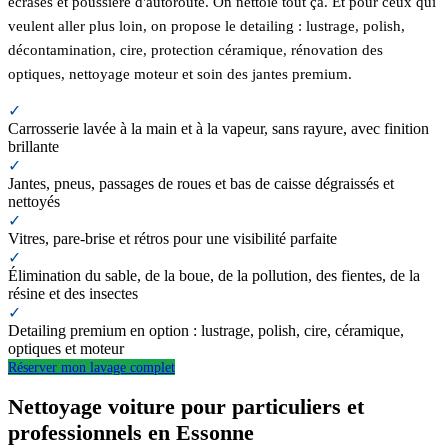
écrasés et poussière d'autoroute. On nettoie tout ça. Et pour ceux qui
veulent aller plus loin, on propose le detailing : lustrage, polish,
décontamination, cire, protection céramique, rénovation des
optiques, nettoyage moteur et soin des jantes premium.
✓
Carrosserie lavée à la main et à la vapeur, sans rayure, avec finition
brillante
✓
Jantes, pneus, passages de roues et bas de caisse dégraissés et
nettoyés
✓
Vitres, pare-brise et rétros pour une visibilité parfaite
✓
Élimination du sable, de la boue, de la pollution, des fientes, de la
résine et des insectes
✓
Detailing premium en option : lustrage, polish, cire, céramique,
optiques et moteur
Réserver mon lavage complet
Nettoyage voiture pour particuliers et
professionnels en Essonne