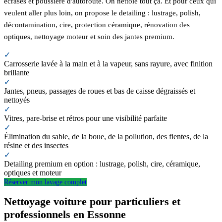
écrasés et poussière d'autoroute. On nettoie tout ça. Et pour ceux qui
veulent aller plus loin, on propose le detailing : lustrage, polish,
décontamination, cire, protection céramique, rénovation des
optiques, nettoyage moteur et soin des jantes premium.
✓
Carrosserie lavée à la main et à la vapeur, sans rayure, avec finition
brillante
✓
Jantes, pneus, passages de roues et bas de caisse dégraissés et
nettoyés
✓
Vitres, pare-brise et rétros pour une visibilité parfaite
✓
Élimination du sable, de la boue, de la pollution, des fientes, de la
résine et des insectes
✓
Detailing premium en option : lustrage, polish, cire, céramique,
optiques et moteur
Réserver mon lavage complet
Nettoyage voiture pour particuliers et
professionnels en Essonne