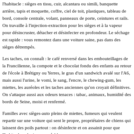
l'habitacle : sièges en tissu, cuir, alcantara ou simili, banquette
arrière, tapis et moquette, coffre, ciel de toit, plastiques, tableau de
bord, console centrale, volant, panneaux de porte, ceintures et rails.
On travaille à l'injection-extraction pour les sièges et à la vapeur
pour désincruster, détacher et désinfecter en profondeur. Le séchage
est rapide : vous remontez dans une voiture saine, pas dans des
sièges détrempés.
Les taches, on connaît : le café renversé dans les embouteillages de
la Francilienne, la compote et le chocolat fondu des enfants au retour
de l'école à Brétigny ou Yerres, le gras d'un sandwich avalé sur l'A6,
mais aussi l'urine, le vomi, le sang, l'encre, le chewing-gum, les
miettes, les auréoles et les taches anciennes qu'on croyait définitives.
On s'attaque aussi aux odeurs tenaces : tabac, animaux, humidité des
bords de Seine, moisi et renfermé.
Familles avec sièges-auto pleins de miettes, fumeurs qui veulent
repartir sur une voiture qui sent le propre, propriétaires de chiens qui
laissent des poils partout : on désinfecte et on assainit pour que