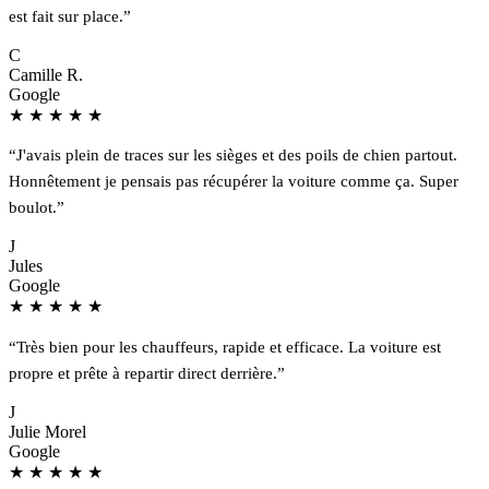
est fait sur place.”
C
Camille R.
Google
★
★
★
★
★
“J'avais plein de traces sur les sièges et des poils de chien partout.
Honnêtement je pensais pas récupérer la voiture comme ça. Super
boulot.”
J
Jules
Google
★
★
★
★
★
“Très bien pour les chauffeurs, rapide et efficace. La voiture est
propre et prête à repartir direct derrière.”
J
Julie Morel
Google
★
★
★
★
★