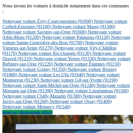
Nous lavons les voitures à domicile notamment dans ces communes
:
Nettoyage voiture Évry-Courcouronnes
(91000)
Nettoyage voiture
Corbeil-Essonnes
(91100)
Nettoyage voiture Massy
(91300)
Nettoyage voiture Savigny-sur-Orge
(91600)
Nettoyage voiture
Athis-Mons
(91200)
Nettoyage voiture Palaiseau
(91120)
Nettoyage
voiture Sainte-Geneviève-des-Bois
(91700)
Nettoyage voiture
Vigneux-sur-Seine
(91270)
Nettoyage voiture Viry-Châtillon
(91170)
Nettoyage voiture Ris-Orangis
(91130)
Nettoyage voiture
Draveil
(91210)
Nettoyage voiture Yerres
(91330)
Nettoyage voiture
Brétigny-sur-Orge
(91220)
Nettoyage voiture Étampes
(91150)
Nettoyage voiture Grigny
(91350)
Nettoyage voiture Brunoy
(91800)
Nettoyage voiture Les Ulis
(91940)
Nettoyage voiture
Montgeron
(91230)
Nettoyage voiture Gif-sur-Yvette
(91190)
Nettoyage voiture Saint-Michel-sur-Orge
(91240)
Nettoyage voiture
Morsang-sur-Orge
(91390)
Nettoyage voiture Longjumeau
(91160)
Nettoyage voiture Chilly-Mazarin
(91380)
Nettoyage voiture
Juvisy-sur-Orge
(91260)
Nettoyage voiture Orsay
(91400)
Nettoyage voiture Mennecy
(91540)
Réserver (déplacement offert)