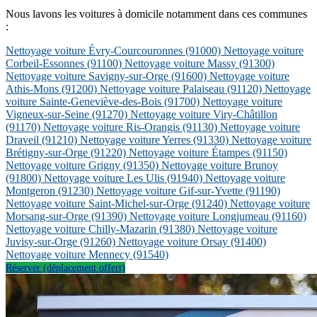
Nous lavons les voitures à domicile notamment dans ces communes
:
Nettoyage voiture Évry-Courcouronnes
(91000)
Nettoyage voiture
Corbeil-Essonnes
(91100)
Nettoyage voiture Massy
(91300)
Nettoyage voiture Savigny-sur-Orge
(91600)
Nettoyage voiture
Athis-Mons
(91200)
Nettoyage voiture Palaiseau
(91120)
Nettoyage
voiture Sainte-Geneviève-des-Bois
(91700)
Nettoyage voiture
Vigneux-sur-Seine
(91270)
Nettoyage voiture Viry-Châtillon
(91170)
Nettoyage voiture Ris-Orangis
(91130)
Nettoyage voiture
Draveil
(91210)
Nettoyage voiture Yerres
(91330)
Nettoyage voiture
Brétigny-sur-Orge
(91220)
Nettoyage voiture Étampes
(91150)
Nettoyage voiture Grigny
(91350)
Nettoyage voiture Brunoy
(91800)
Nettoyage voiture Les Ulis
(91940)
Nettoyage voiture
Montgeron
(91230)
Nettoyage voiture Gif-sur-Yvette
(91190)
Nettoyage voiture Saint-Michel-sur-Orge
(91240)
Nettoyage voiture
Morsang-sur-Orge
(91390)
Nettoyage voiture Longjumeau
(91160)
Nettoyage voiture Chilly-Mazarin
(91380)
Nettoyage voiture
Juvisy-sur-Orge
(91260)
Nettoyage voiture Orsay
(91400)
Nettoyage voiture Mennecy
(91540)
Réserver (déplacement offert)