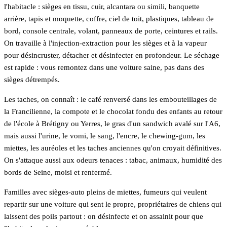
l'habitacle : sièges en tissu, cuir, alcantara ou simili, banquette
arrière, tapis et moquette, coffre, ciel de toit, plastiques, tableau de
bord, console centrale, volant, panneaux de porte, ceintures et rails.
On travaille à l'injection-extraction pour les sièges et à la vapeur
pour désincruster, détacher et désinfecter en profondeur. Le séchage
est rapide : vous remontez dans une voiture saine, pas dans des
sièges détrempés.
Les taches, on connaît : le café renversé dans les embouteillages de
la Francilienne, la compote et le chocolat fondu des enfants au retour
de l'école à Brétigny ou Yerres, le gras d'un sandwich avalé sur l'A6,
mais aussi l'urine, le vomi, le sang, l'encre, le chewing-gum, les
miettes, les auréoles et les taches anciennes qu'on croyait définitives.
On s'attaque aussi aux odeurs tenaces : tabac, animaux, humidité des
bords de Seine, moisi et renfermé.
Familles avec sièges-auto pleins de miettes, fumeurs qui veulent
repartir sur une voiture qui sent le propre, propriétaires de chiens qui
laissent des poils partout : on désinfecte et on assainit pour que