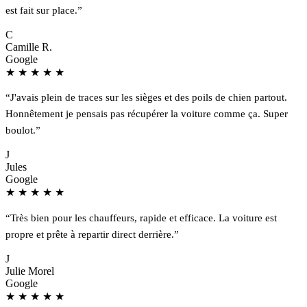
est fait sur place.”
C
Camille R.
Google
★
★
★
★
★
“J'avais plein de traces sur les sièges et des poils de chien partout.
Honnêtement je pensais pas récupérer la voiture comme ça. Super
boulot.”
J
Jules
Google
★
★
★
★
★
“Très bien pour les chauffeurs, rapide et efficace. La voiture est
propre et prête à repartir direct derrière.”
J
Julie Morel
Google
★
★
★
★
★