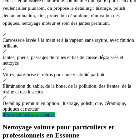
écrasés et poussière d'autoroute. On nettoie tout ça. Et pour ceux qui
veulent aller plus loin, on propose le detailing : lustrage, polish,
décontamination, cire, protection céramique, rénovation des
optiques, nettoyage moteur et soin des jantes premium.
✓
Carrosserie lavée à la main et à la vapeur, sans rayure, avec finition
brillante
✓
Jantes, pneus, passages de roues et bas de caisse dégraissés et
nettoyés
✓
Vitres, pare-brise et rétros pour une visibilité parfaite
✓
Élimination du sable, de la boue, de la pollution, des fientes, de la
résine et des insectes
✓
Detailing premium en option : lustrage, polish, cire, céramique,
optiques et moteur
Réserver mon lavage complet
Nettoyage voiture pour particuliers et
professionnels en Essonne