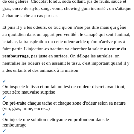
de ces galères. Chocolat fondu, soda collant, jus de fruits, sauce et
gras, encre de stylo, sang, vomi, chewing-gum incrusté : on s'attaque
à chaque tache au cas par cas.
Et puis il y a les odeurs, ce truc qu'on n'ose pas dire mais qui gêne
au quotidien dans un appart peu ventilé : le canapé qui sent l'animal,
le tabac, la transpiration ou cette odeur acide qu'on n'arrive plus à
faire partir. L'injection-extraction va chercher la saleté
au cœur du
rembourrage
, pas juste en surface. On déloge les auréoles, on
neutralise les odeurs et on assainit le tissu, c'est important quand il y
a des enfants et des animaux à la maison.
✓
On inspecte le tissu et on fait un test de couleur discret avant tout,
pour zéro mauvaise surprise
✓
On pré-traite chaque tache et chaque zone d'odeur selon sa nature
(vin, gras, urine, encre...)
✓
On injecte une solution nettoyante en profondeur dans le
rembourrage
✓