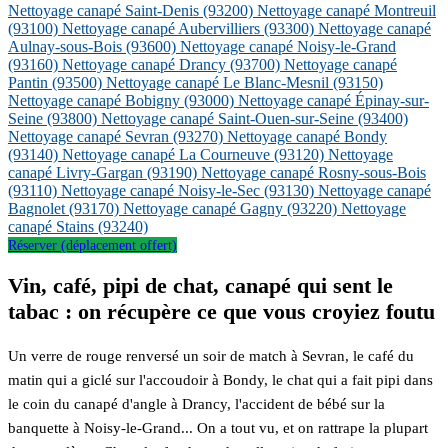
Nettoyage canapé Saint-Denis
(93200)
Nettoyage canapé Montreuil
(93100)
Nettoyage canapé Aubervilliers
(93300)
Nettoyage canapé
Aulnay-sous-Bois
(93600)
Nettoyage canapé Noisy-le-Grand
(93160)
Nettoyage canapé Drancy
(93700)
Nettoyage canapé
Pantin
(93500)
Nettoyage canapé Le Blanc-Mesnil
(93150)
Nettoyage canapé Bobigny
(93000)
Nettoyage canapé Épinay-sur-
Seine
(93800)
Nettoyage canapé Saint-Ouen-sur-Seine
(93400)
Nettoyage canapé Sevran
(93270)
Nettoyage canapé Bondy
(93140)
Nettoyage canapé La Courneuve
(93120)
Nettoyage
canapé Livry-Gargan
(93190)
Nettoyage canapé Rosny-sous-Bois
(93110)
Nettoyage canapé Noisy-le-Sec
(93130)
Nettoyage canapé
Bagnolet
(93170)
Nettoyage canapé Gagny
(93220)
Nettoyage
canapé Stains
(93240)
Réserver (déplacement offert)
Vin, café, pipi de chat, canapé qui sent le
tabac : on récupère ce que vous croyiez foutu
Un verre de rouge renversé un soir de match à Sevran, le café du
matin qui a giclé sur l'accoudoir à Bondy, le chat qui a fait pipi dans
le coin du canapé d'angle à Drancy, l'accident de bébé sur la
banquette à Noisy-le-Grand... On a tout vu, et on rattrape la plupart