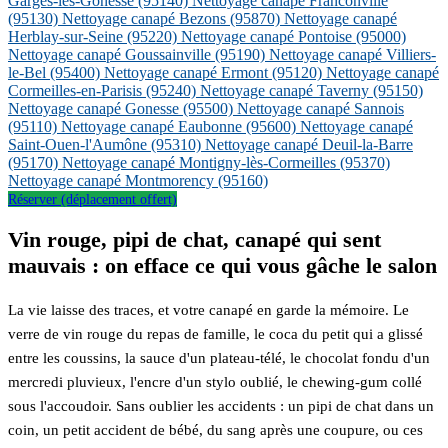
Garges-lès-Gonesse
(95140)
Nettoyage canapé Franconville
(95130)
Nettoyage canapé Bezons
(95870)
Nettoyage canapé
Herblay-sur-Seine
(95220)
Nettoyage canapé Pontoise
(95000)
Nettoyage canapé Goussainville
(95190)
Nettoyage canapé Villiers-
le-Bel
(95400)
Nettoyage canapé Ermont
(95120)
Nettoyage canapé
Cormeilles-en-Parisis
(95240)
Nettoyage canapé Taverny
(95150)
Nettoyage canapé Gonesse
(95500)
Nettoyage canapé Sannois
(95110)
Nettoyage canapé Eaubonne
(95600)
Nettoyage canapé
Saint-Ouen-l'Aumône
(95310)
Nettoyage canapé Deuil-la-Barre
(95170)
Nettoyage canapé Montigny-lès-Cormeilles
(95370)
Nettoyage canapé Montmorency
(95160)
Réserver (déplacement offert)
Vin rouge, pipi de chat, canapé qui sent
mauvais : on efface ce qui vous gâche le salon
La vie laisse des traces, et votre canapé en garde la mémoire. Le
verre de vin rouge du repas de famille, le coca du petit qui a glissé
entre les coussins, la sauce d'un plateau-télé, le chocolat fondu d'un
mercredi pluvieux, l'encre d'un stylo oublié, le chewing-gum collé
sous l'accoudoir. Sans oublier les accidents : un pipi de chat dans un
coin, un petit accident de bébé, du sang après une coupure, ou ces