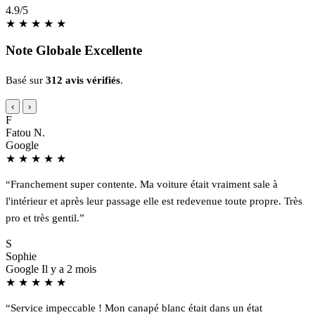
4.9
/5
★
★
★
★
★
Note Globale Excellente
Basé sur
312 avis vérifiés
.
‹
›
F
Fatou N.
Google
★
★
★
★
★
“Franchement super contente. Ma voiture était vraiment sale à
l'intérieur et après leur passage elle est redevenue toute propre. Très
pro et très gentil.”
S
Sophie
Google
Il y a 2 mois
★
★
★
★
★
“Service impeccable ! Mon canapé blanc était dans un état