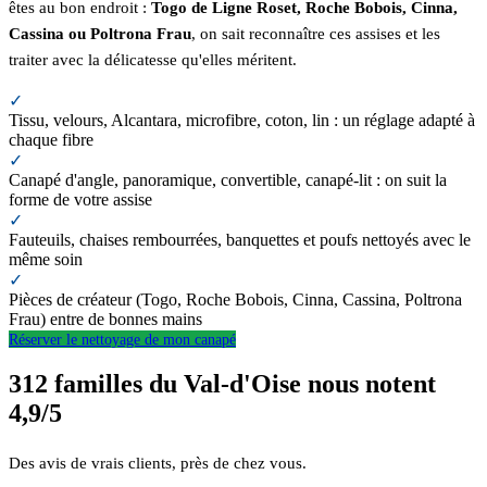
êtes au bon endroit :
Togo de Ligne Roset, Roche Bobois, Cinna,
Cassina ou Poltrona Frau
, on sait reconnaître ces assises et les
traiter avec la délicatesse qu'elles méritent.
✓
Tissu, velours, Alcantara, microfibre, coton, lin : un réglage adapté à
chaque fibre
✓
Canapé d'angle, panoramique, convertible, canapé-lit : on suit la
forme de votre assise
✓
Fauteuils, chaises rembourrées, banquettes et poufs nettoyés avec le
même soin
✓
Pièces de créateur (Togo, Roche Bobois, Cinna, Cassina, Poltrona
Frau) entre de bonnes mains
Réserver le nettoyage de mon canapé
312 familles du Val-d'Oise nous notent
4,9/5
Des avis de vrais clients, près de chez vous.