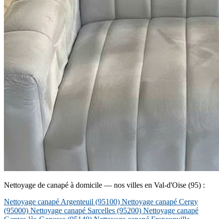
Nettoyage de canapé à domicile — nos villes en Val-d'Oise (95) :
Nettoyage canapé Argenteuil
(95100)
Nettoyage canapé Cergy
(95000)
Nettoyage canapé Sarcelles
(95200)
Nettoyage canapé