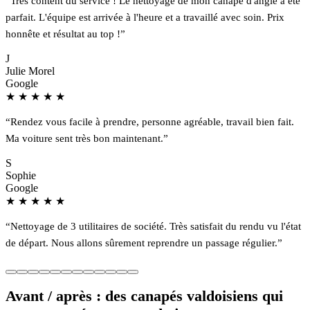
“Très content du service ! Le nettoyage de mon canapé d'angle a été
parfait. L'équipe est arrivée à l'heure et a travaillé avec soin. Prix
honnête et résultat au top !”
J
Julie Morel
Google
★
★
★
★
★
“Rendez vous facile à prendre, personne agréable, travail bien fait.
Ma voiture sent très bon maintenant.”
S
Sophie
Google
★
★
★
★
★
“Nettoyage de 3 utilitaires de société. Très satisfait du rendu vu l'état
de départ. Nous allons sûrement reprendre un passage régulier.”
Avant / après : des canapés valdoisiens qui