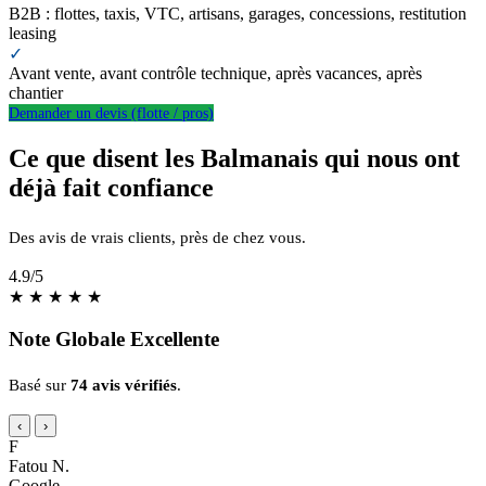
B2B : flottes, taxis, VTC, artisans, garages, concessions, restitution
leasing
✓
Avant vente, avant contrôle technique, après vacances, après
chantier
Demander un devis (flotte / pros)
Ce que disent les Balmanais qui nous ont
déjà fait confiance
Des avis de vrais clients, près de chez vous.
4.9
/5
★
★
★
★
★
Note Globale Excellente
Basé sur
74 avis vérifiés
.
‹
›
F
Fatou N.
Google