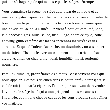
puis un séchage rapide qui ne laisse pas les sièges détrempés.
Vous connaissez la scène : le siège auto plein de compote et de
miettes de gâteau après la sortie d'école, le café renversé un matin de
bouchon sur le périph toulousain, la tache de boue ramenée après
une balade au lac de la Ramée. On vient à bout du café, thé, soda,
lait, chocolat, gras, huile, sauce, maquillage, encre de stylo, boue,
chewing-gum, et même des taches anciennes incrustées et des
auréoles. Et quand l'odeur s'accroche, on désodorise, on assainit et
on désinfecte l'habitacle avec un traitement antibactérien : tabac et
cigarette, chien ou chat, urine, vomi, humidité, moisi, renfermé,
nourriture.
Familles, fumeurs, propriétaires d'animaux : c'est souvent vous qui
nous appelez. Les poils de chien dans le coffre après le transport, le
ciel de toit jauni par la cigarette, l'odeur qui reste avant de revendre
la voiture, le siège bébé qui a tout pris pendant les vacances : on a
l'habitude, et on traite chaque cas avec les bons produits sans abîmer
vos matières.