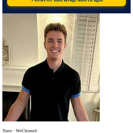
Yann · WeCleaned