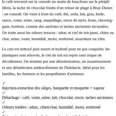
le café renversé sur la console un matin de bouchons sur le périph'
lillois, la tache de chocolat fondu d'un retour de plage à Bray-Dunes
: on connaît. On vient à bout du café, thé, soda, lait, gras, huile,
sauce, vomi, urine, sang, maquillage, encre de stylo, boue, chewing-
gum, bonbon, comme des auréoles et taches anciennes incrustées.
On traite aussi les odeurs tenaces : tabac et ciel de toit jauni, chien ou
chat, urine, vomi, humidité, moisi, renfermé, nourriture ou clim.
Le cuir est nettoyé puis nourri et hydraté pour ne pas craqueler, les
plastiques sont rénovés, le ciel de toit est repris sans risque de
décollement. On termine par une désodorisation, un assainissement
et une désinfection antibactérienne de l'habitacle. Idéal pour les
familles, les fumeurs et les propriétaires d'animaux.
✓
Injection-extraction des sièges, banquette et moquette + vapeur
✓
Détachage : café, vomi, urine, lait, chocolat, encre, taches anciennes
✓
Odeurs traitées : tabac, chien/chat, humidité, moisi, renfermé
✓