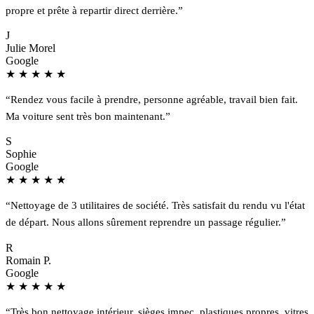
propre et prête à repartir direct derrière.”
J
Julie Morel
Google
★
★
★
★
★
“Rendez vous facile à prendre, personne agréable, travail bien fait.
Ma voiture sent très bon maintenant.”
S
Sophie
Google
★
★
★
★
★
“Nettoyage de 3 utilitaires de société. Très satisfait du rendu vu l'état
de départ. Nous allons sûrement reprendre un passage régulier.”
R
Romain P.
Google
★
★
★
★
★
“Très bon nettoyage intérieur, sièges impec, plastiques propres, vitres