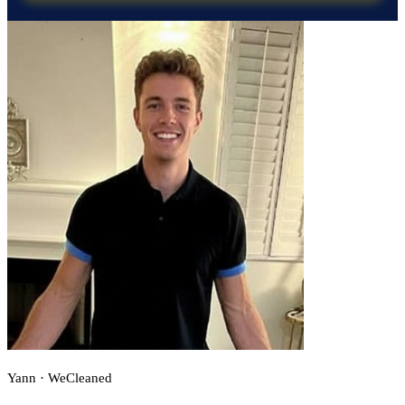
Yann · WeCleaned