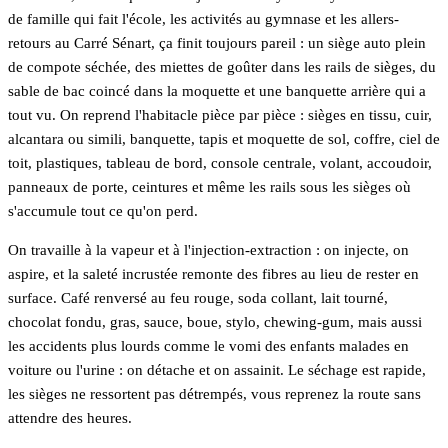
de famille qui fait l'école, les activités au gymnase et les allers-
retours au Carré Sénart, ça finit toujours pareil : un siège auto plein
de compote séchée, des miettes de goûter dans les rails de sièges, du
sable de bac coincé dans la moquette et une banquette arrière qui a
tout vu. On reprend l'habitacle pièce par pièce : sièges en tissu, cuir,
alcantara ou simili, banquette, tapis et moquette de sol, coffre, ciel de
toit, plastiques, tableau de bord, console centrale, volant, accoudoir,
panneaux de porte, ceintures et même les rails sous les sièges où
s'accumule tout ce qu'on perd.
On travaille à la vapeur et à l'injection-extraction : on injecte, on
aspire, et la saleté incrustée remonte des fibres au lieu de rester en
surface. Café renversé au feu rouge, soda collant, lait tourné,
chocolat fondu, gras, sauce, boue, stylo, chewing-gum, mais aussi
les accidents plus lourds comme le vomi des enfants malades en
voiture ou l'urine : on détache et on assainit. Le séchage est rapide,
les sièges ne ressortent pas détrempés, vous reprenez la route sans
attendre des heures.