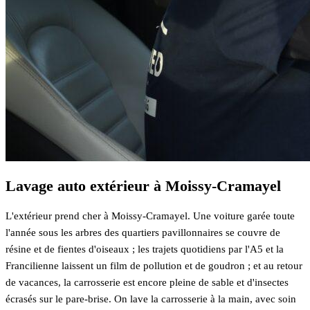
Lavage auto extérieur à Moissy-Cramayel
L'extérieur prend cher à Moissy-Cramayel. Une voiture garée toute
l'année sous les arbres des quartiers pavillonnaires se couvre de
résine et de fientes d'oiseaux ; les trajets quotidiens par l'A5 et la
Francilienne laissent un film de pollution et de goudron ; et au retour
de vacances, la carrosserie est encore pleine de sable et d'insectes
écrasés sur le pare-brise. On lave la carrosserie à la main, avec soin