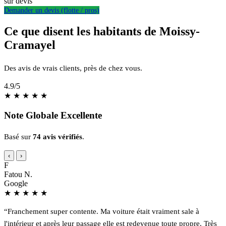
sur devis
Demander un devis (flotte / pros)
Ce que disent les habitants de Moissy-
Cramayel
Des avis de vrais clients, près de chez vous.
4.9
/5
★
★
★
★
★
Note Globale Excellente
Basé sur
74 avis vérifiés
.
‹
›
F
Fatou N.
Google
★
★
★
★
★
“Franchement super contente. Ma voiture était vraiment sale à
l'intérieur et après leur passage elle est redevenue toute propre. Très