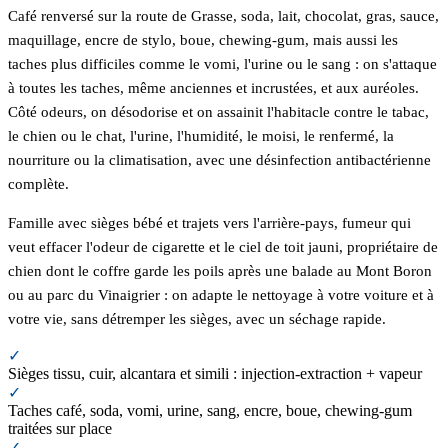
Café renversé sur la route de Grasse, soda, lait, chocolat, gras, sauce,
maquillage, encre de stylo, boue, chewing-gum, mais aussi les
taches plus difficiles comme le vomi, l'urine ou le sang : on s'attaque
à toutes les taches, même anciennes et incrustées, et aux auréoles.
Côté odeurs, on désodorise et on assainit l'habitacle contre le tabac,
le chien ou le chat, l'urine, l'humidité, le moisi, le renfermé, la
nourriture ou la climatisation, avec une désinfection antibactérienne
complète.
Famille avec sièges bébé et trajets vers l'arrière-pays, fumeur qui
veut effacer l'odeur de cigarette et le ciel de toit jauni, propriétaire de
chien dont le coffre garde les poils après une balade au Mont Boron
ou au parc du Vinaigrier : on adapte le nettoyage à votre voiture et à
votre vie, sans détremper les sièges, avec un séchage rapide.
✓
Sièges tissu, cuir, alcantara et simili : injection-extraction + vapeur
✓
Taches café, soda, vomi, urine, sang, encre, boue, chewing-gum
traitées sur place
✓