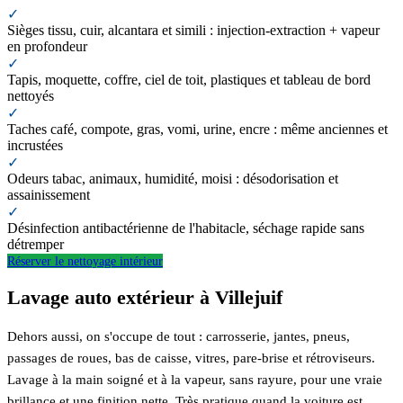
✓
Sièges tissu, cuir, alcantara et simili : injection-extraction + vapeur
en profondeur
✓
Tapis, moquette, coffre, ciel de toit, plastiques et tableau de bord
nettoyés
✓
Taches café, compote, gras, vomi, urine, encre : même anciennes et
incrustées
✓
Odeurs tabac, animaux, humidité, moisi : désodorisation et
assainissement
✓
Désinfection antibactérienne de l'habitacle, séchage rapide sans
détremper
Réserver le nettoyage intérieur
Lavage auto extérieur à Villejuif
Dehors aussi, on s'occupe de tout : carrosserie, jantes, pneus,
passages de roues, bas de caisse, vitres, pare-brise et rétroviseurs.
Lavage à la main soigné et à la vapeur, sans rayure, pour une vraie
brillance et une finition nette. Très pratique quand la voiture est