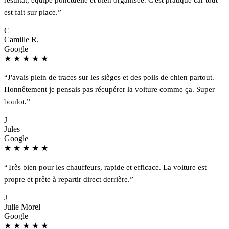
est fait sur place.”
C
Camille R.
Google
★
★
★
★
★
“J'avais plein de traces sur les sièges et des poils de chien partout.
Honnêtement je pensais pas récupérer la voiture comme ça. Super
boulot.”
J
Jules
Google
★
★
★
★
★
“Très bien pour les chauffeurs, rapide et efficace. La voiture est
propre et prête à repartir direct derrière.”
J
Julie Morel
Google
★
★
★
★
★