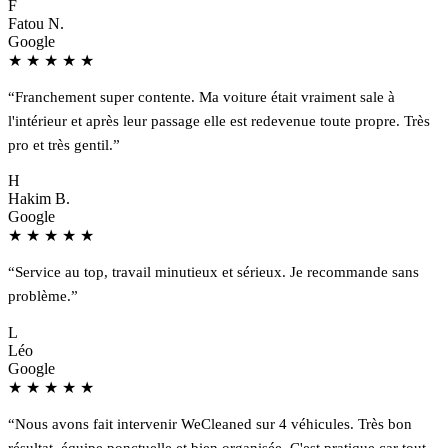
F
Fatou N.
Google
★
★
★
★
★
“Franchement super contente. Ma voiture était vraiment sale à
l'intérieur et après leur passage elle est redevenue toute propre. Très
pro et très gentil.”
H
Hakim B.
Google
★
★
★
★
★
“Service au top, travail minutieux et sérieux. Je recommande sans
problème.”
L
Léo
Google
★
★
★
★
★
“Nous avons fait intervenir WeCleaned sur 4 véhicules. Très bon
résultat, équipe ponctuelle et bien organisée. C'est pratique car tout