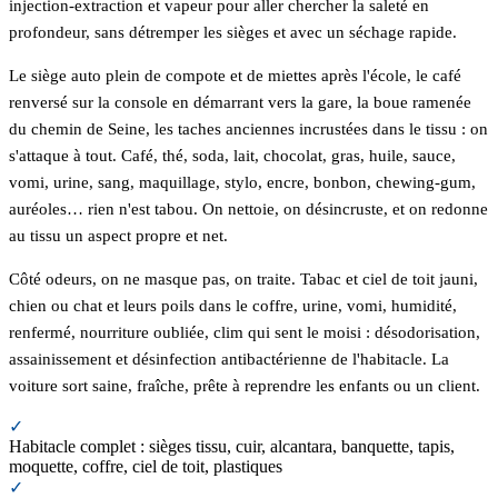
injection-extraction et vapeur pour aller chercher la saleté en
profondeur, sans détremper les sièges et avec un séchage rapide.
Le siège auto plein de compote et de miettes après l'école, le café
renversé sur la console en démarrant vers la gare, la boue ramenée
du chemin de Seine, les taches anciennes incrustées dans le tissu : on
s'attaque à tout. Café, thé, soda, lait, chocolat, gras, huile, sauce,
vomi, urine, sang, maquillage, stylo, encre, bonbon, chewing-gum,
auréoles… rien n'est tabou. On nettoie, on désincruste, et on redonne
au tissu un aspect propre et net.
Côté odeurs, on ne masque pas, on traite. Tabac et ciel de toit jauni,
chien ou chat et leurs poils dans le coffre, urine, vomi, humidité,
renfermé, nourriture oubliée, clim qui sent le moisi : désodorisation,
assainissement et désinfection antibactérienne de l'habitacle. La
voiture sort saine, fraîche, prête à reprendre les enfants ou un client.
✓
Habitacle complet : sièges tissu, cuir, alcantara, banquette, tapis,
moquette, coffre, ciel de toit, plastiques
✓