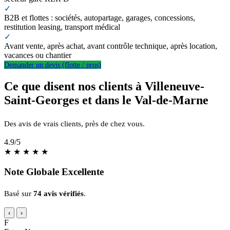
✓
B2B et flottes : sociétés, autopartage, garages, concessions,
restitution leasing, transport médical
✓
Avant vente, après achat, avant contrôle technique, après location,
vacances ou chantier
Demander un devis (flotte / pros)
Ce que disent nos clients à Villeneuve-
Saint-Georges et dans le Val-de-Marne
Des avis de vrais clients, près de chez vous.
4.9
/5
★
★
★
★
★
Note Globale Excellente
Basé sur
74 avis vérifiés
.
‹
›
F