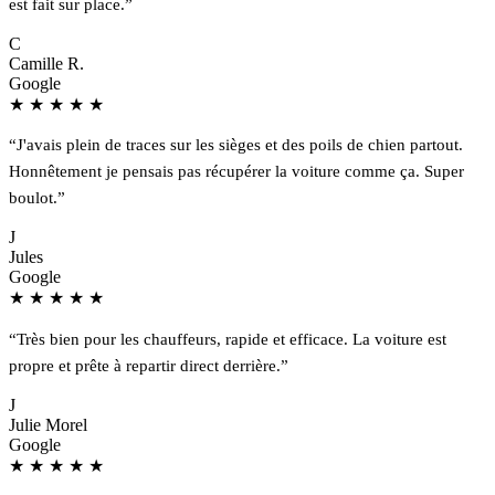
est fait sur place.”
C
Camille R.
Google
★
★
★
★
★
“J'avais plein de traces sur les sièges et des poils de chien partout.
Honnêtement je pensais pas récupérer la voiture comme ça. Super
boulot.”
J
Jules
Google
★
★
★
★
★
“Très bien pour les chauffeurs, rapide et efficace. La voiture est
propre et prête à repartir direct derrière.”
J
Julie Morel
Google
★
★
★
★
★