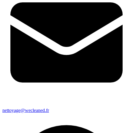
nettoyage@wecleaned.fr