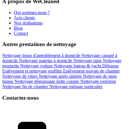
À propos de WeCleaned
Qui sommes-nous ?
Avis clients
Nos réalisations
Blog
Contact
Autres prestations de nettoyage
Nettoyage tissus d'ameublement à domicile
Nettoyage canapé à
domicile
Nettoyage matelas à domicile
Nettoyage tapis
Nettoyage
moquette
Nettoyage voiture
Nettoyage bateau & yacht
Débarras
Enlèvement et nettoyage graffitis
Enlèvement gravats de chantier
Nettoyage de vitres
Nettoyage après sinistre
Nettoyage de store
banne
Nettoyage dégraissage hotte cuisine
Nettoyage extérieur
Nettoyage fin de chantier
Nettoyage ménage particulier
Contactez-nous