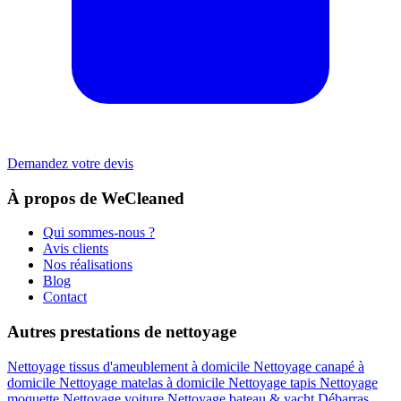
Demandez votre devis
À propos de WeCleaned
Qui sommes-nous ?
Avis clients
Nos réalisations
Blog
Contact
Autres prestations de nettoyage
Nettoyage tissus d'ameublement à domicile
Nettoyage canapé à
domicile
Nettoyage matelas à domicile
Nettoyage tapis
Nettoyage
moquette
Nettoyage voiture
Nettoyage bateau & yacht
Débarras