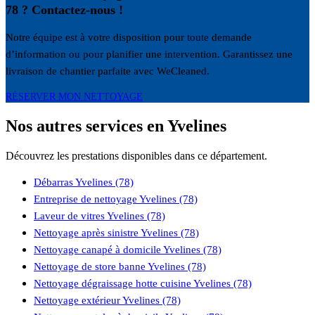
78 ? Contactez-nous !
Notre équipe est à votre disposition pour toute demande
d’information ou pour planifier une intervention. Garantissez une
livraison de chantier parfaite avec WeCleaned.
RÉSERVER MON NETTOYAGE
Nos autres services en Yvelines
Découvrez les prestations disponibles dans ce département.
Débarras Yvelines (78)
Entreprise de nettoyage Yvelines (78)
Laveur de vitres Yvelines (78)
Nettoyage après sinistre Yvelines (78)
Nettoyage canapé à domicile Yvelines (78)
Nettoyage de store banne Yvelines (78)
Nettoyage dégraissage hotte cuisine Yvelines (78)
Nettoyage extérieur Yvelines (78)