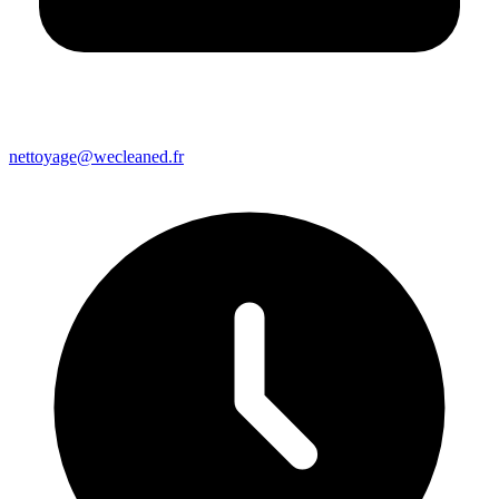
nettoyage@wecleaned.fr