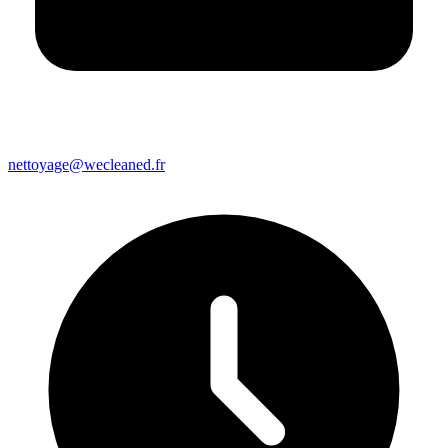
nettoyage@wecleaned.fr