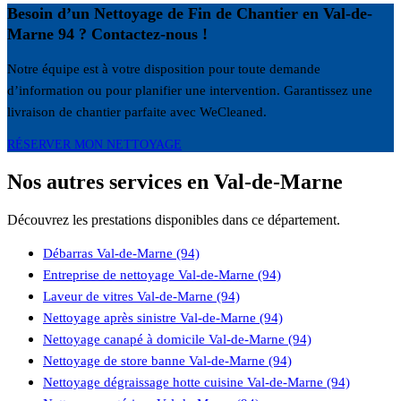
Besoin d’un Nettoyage de Fin de Chantier en Val-de-
Marne 94 ? Contactez-nous !
Notre équipe est à votre disposition pour toute demande
d’information ou pour planifier une intervention. Garantissez une
livraison de chantier parfaite avec WeCleaned.
RÉSERVER MON NETTOYAGE
Nos autres services en Val-de-Marne
Découvrez les prestations disponibles dans ce département.
Débarras Val-de-Marne (94)
Entreprise de nettoyage Val-de-Marne (94)
Laveur de vitres Val-de-Marne (94)
Nettoyage après sinistre Val-de-Marne (94)
Nettoyage canapé à domicile Val-de-Marne (94)
Nettoyage de store banne Val-de-Marne (94)
Nettoyage dégraissage hotte cuisine Val-de-Marne (94)