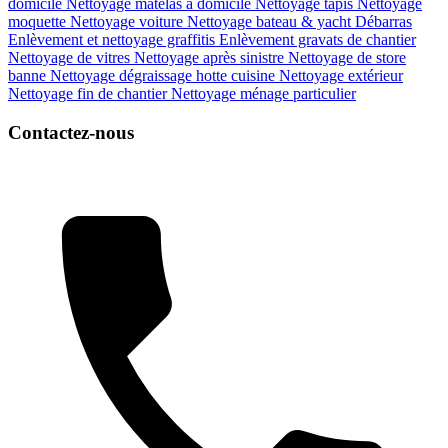
domicile
Nettoyage matelas à domicile
Nettoyage tapis
Nettoyage
moquette
Nettoyage voiture
Nettoyage bateau & yacht
Débarras
Enlèvement et nettoyage graffitis
Enlèvement gravats de chantier
Nettoyage de vitres
Nettoyage après sinistre
Nettoyage de store
banne
Nettoyage dégraissage hotte cuisine
Nettoyage extérieur
Nettoyage fin de chantier
Nettoyage ménage particulier
Contactez-nous