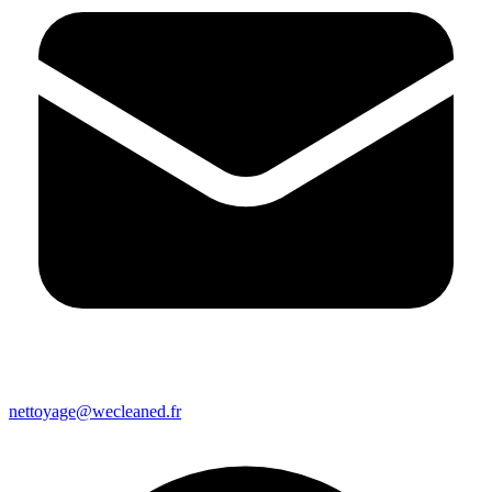
nettoyage@wecleaned.fr