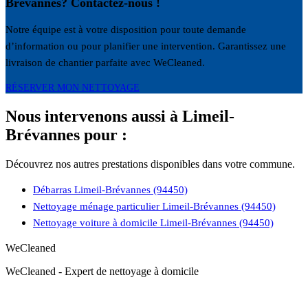
Brévannes? Contactez-nous !
Notre équipe est à votre disposition pour toute demande
d’information ou pour planifier une intervention. Garantissez une
livraison de chantier parfaite avec WeCleaned.
RÉSERVER MON NETTOYAGE
Nous intervenons aussi à Limeil-
Brévannes pour :
Découvrez nos autres prestations disponibles dans votre commune.
Débarras Limeil-Brévannes (94450)
Nettoyage ménage particulier Limeil-Brévannes (94450)
Nettoyage voiture à domicile Limeil-Brévannes (94450)
WeCleaned
WeCleaned - Expert de nettoyage à domicile