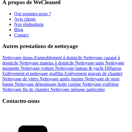
À propos de WeCleaned
Qui sommes-nous ?
Avis clients
Nos réalisations
Blog
Contact
Autres prestations de nettoyage
Nettoyage tissus d'ameublement à domicile
Nettoyage canapé à
domicile
Nettoyage matelas à domicile
Nettoyage tapis
Nettoyage
moquette
Nettoyage voiture
Nettoyage bateau & yacht
Débarras
Enlèvement et nettoyage graffitis
Enlèvement gravats de chantier
Nettoyage de vitres
Nettoyage après sinistre
Nettoyage de store
banne
Nettoyage dégraissage hotte cuisine
Nettoyage extérieur
Nettoyage fin de chantier
Nettoyage ménage particulier
Contactez-nous