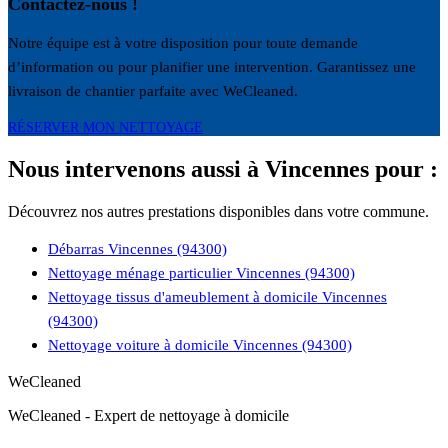
Contactez-nous !
Notre équipe est à votre disposition pour toute demande
d’information ou pour planifier une intervention. Garantissez une
livraison de chantier parfaite avec WeCleaned.
RÉSERVER MON NETTOYAGE
Nous intervenons aussi à Vincennes pour :
Découvrez nos autres prestations disponibles dans votre commune.
Débarras Vincennes (94300)
Nettoyage ménage particulier Vincennes (94300)
Nettoyage tissus d'ameublement à domicile Vincennes
(94300)
Nettoyage voiture à domicile Vincennes (94300)
WeCleaned
WeCleaned - Expert de nettoyage à domicile