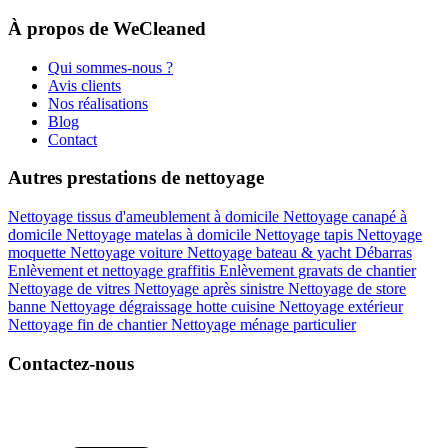
À propos de WeCleaned
Qui sommes-nous ?
Avis clients
Nos réalisations
Blog
Contact
Autres prestations de nettoyage
Nettoyage tissus d'ameublement à domicile
Nettoyage canapé à
domicile
Nettoyage matelas à domicile
Nettoyage tapis
Nettoyage
moquette
Nettoyage voiture
Nettoyage bateau & yacht
Débarras
Enlèvement et nettoyage graffitis
Enlèvement gravats de chantier
Nettoyage de vitres
Nettoyage après sinistre
Nettoyage de store
banne
Nettoyage dégraissage hotte cuisine
Nettoyage extérieur
Nettoyage fin de chantier
Nettoyage ménage particulier
Contactez-nous