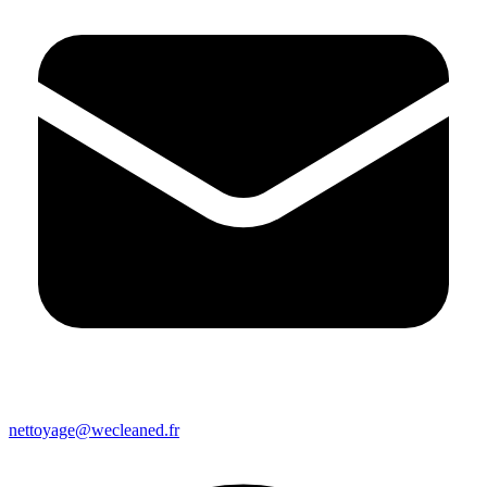
nettoyage@wecleaned.fr