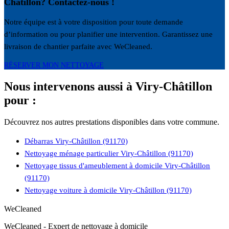
Châtillon? Contactez-nous !
Notre équipe est à votre disposition pour toute demande
d’information ou pour planifier une intervention. Garantissez une
livraison de chantier parfaite avec WeCleaned.
RÉSERVER MON NETTOYAGE
Nous intervenons aussi à Viry-Châtillon
pour :
Découvrez nos autres prestations disponibles dans votre commune.
Débarras Viry-Châtillon (91170)
Nettoyage ménage particulier Viry-Châtillon (91170)
Nettoyage tissus d'ameublement à domicile Viry-Châtillon
(91170)
Nettoyage voiture à domicile Viry-Châtillon (91170)
WeCleaned
WeCleaned - Expert de nettoyage à domicile