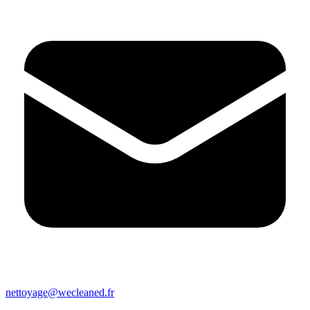
nettoyage@wecleaned.fr