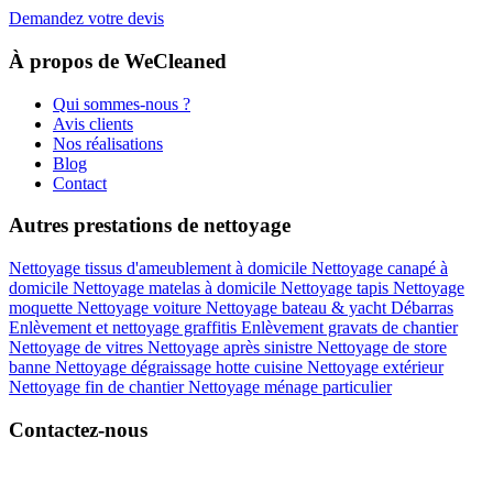
Demandez votre devis
À propos de WeCleaned
Qui sommes-nous ?
Avis clients
Nos réalisations
Blog
Contact
Autres prestations de nettoyage
Nettoyage tissus d'ameublement à domicile
Nettoyage canapé à
domicile
Nettoyage matelas à domicile
Nettoyage tapis
Nettoyage
moquette
Nettoyage voiture
Nettoyage bateau & yacht
Débarras
Enlèvement et nettoyage graffitis
Enlèvement gravats de chantier
Nettoyage de vitres
Nettoyage après sinistre
Nettoyage de store
banne
Nettoyage dégraissage hotte cuisine
Nettoyage extérieur
Nettoyage fin de chantier
Nettoyage ménage particulier
Contactez-nous