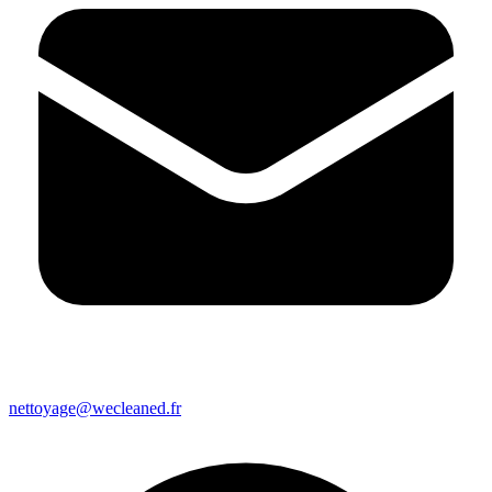
nettoyage@wecleaned.fr