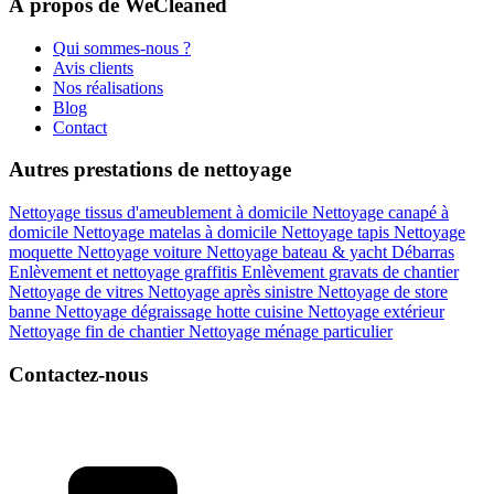
À propos de WeCleaned
Qui sommes-nous ?
Avis clients
Nos réalisations
Blog
Contact
Autres prestations de nettoyage
Nettoyage tissus d'ameublement à domicile
Nettoyage canapé à
domicile
Nettoyage matelas à domicile
Nettoyage tapis
Nettoyage
moquette
Nettoyage voiture
Nettoyage bateau & yacht
Débarras
Enlèvement et nettoyage graffitis
Enlèvement gravats de chantier
Nettoyage de vitres
Nettoyage après sinistre
Nettoyage de store
banne
Nettoyage dégraissage hotte cuisine
Nettoyage extérieur
Nettoyage fin de chantier
Nettoyage ménage particulier
Contactez-nous